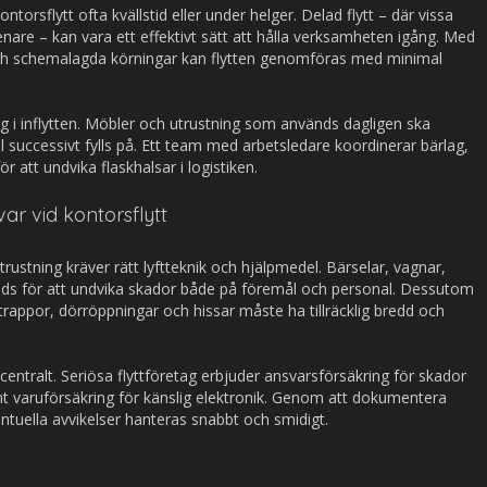
ntorsflytt ofta kvällstid eller under helger. Delad flytt – där vissa
enare – kan vara ett effektivt sätt att hålla verksamheten igång. Med
och schemalagda körningar kan flytten genomföras med minimal
g i inflytten. Möbler och utrustning som används dagligen ska
l successivt fylls på. Ett team med arbetsledare koordinerar bärlag,
ör att undvika flaskhalsar i logistiken.
ar vid kontorsflytt
rustning kräver rätt lyftteknik och hjälpmedel. Bärselar, vagnar,
nds för att undvika skador både på föremål och personal. Dessutom
 trappor, dörröppningar och hissar måste ha tillräcklig bredd och
centralt. Seriösa flyttföretag erbjuder ansvarsförsäkring för skador
 varuförsäkring för känslig elektronik. Genom att dokumentera
ventuella avvikelser hanteras snabbt och smidigt.