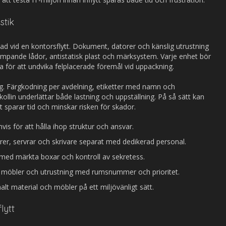
stik
nad vid en kontorsflytt. Dokument, datorer och känslig utrustning
ämpande lådor, antistatisk plast och märksystem. Varje enhet bör
för att undvika felplacerade föremål vid uppackning.
ing. Färgkodning per avdelning, etiketter med namn och
llin underlättar både lastning och uppställning. På så sätt kan
et sparar tid och minskar risken för skador.
vis för att hålla ihop struktur och ansvar.
er, servrar och skrivare separat med dedikerad personal.
ed märkta boxar och kontroll av sekretess.
möbler och utrustning med rumsnummer och prioritet.
 material och möbler på ett miljövänligt sätt.
lytt