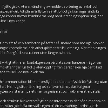
om flyttlogistik. Återanvändning av möbler, sortering av avfall och
matpåverkan. Att planera flytten så att onödiga körningar undviks
ga kontorsflyttar kombineras idag med inredningsoptimering, där
ukas i nya zoner.
kaler
ytt om att få verksamheten på fötter så snabbt som möjligt. Möbler
tningar kontrolleras och arbetsplatser ställs i ordning. När märkningen
bbt återgå till sina rutiner utan längre avbrott.
et viktigt att ha en kontaktperson på plats som hanterar frågor om
letteringar. En tydlig återkoppling från personalen hjälper till att
pa trivsel i de nya lokalerna.
 kommunikation blir kontorsflytt inte bara en fysisk förflyttning utan
eten. När logistik, märkning och ansvar samspelar fungerar
ten blir starten på ett mer organiserat och välplanerat arbetsliv.
och struktur blir kontorsflytt en positiv process där både människor
n, vilket gör hela omställningen till en investering i ordning och