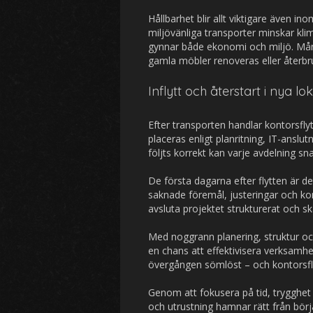
Hållbarhet blir allt viktigare även in
miljövänliga transporter minskar kli
gynnar både ekonomi och miljö. Mån
gamla möbler renoveras eller återbr
Inflytt och återstart i nya lo
Efter transporten handlar kontorsfl
placeras enligt planritning, IT-anslu
följts korrekt kan varje avdelning sna
De första dagarna efter flytten är d
saknade föremål, justeringar och komp
avsluta projektet strukturerat och ska
Med noggrann planering, struktur och
en chans att effektivisera verksamh
övergången sömlöst – och kontorsflyt
Genom att fokusera på tid, trygghet 
och utrustning hamnar rätt från börja