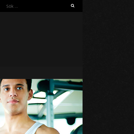
Sök
efter: