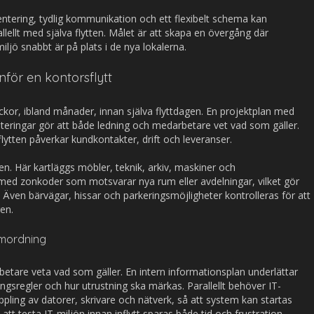
tering, tydlig kommunikation och ett flexibelt schema kan
lellt med själva flytten. Målet är att skapa en övergång där
jö snabbt är på plats i de nya lokalerna.
nför en kontorsflytt
eckor, ibland månader, innan själva flyttdagen. En projektplan med
riteringar gör att både ledning och medarbetare vet vad som gäller.
r flytten påverkar kundkontakter, drift och leveranser.
en. Här kartläggs möbler, teknik, arkiv, maskiner och
med zonkoder som motsvarar nya rum eller avdelningar, vilket gör
Även bärvägar, hissar och parkeringsmöjligheter kontrolleras för att
en.
amordning
betare veta vad som gäller. En intern informationsplan underlättar
ngsregler och hur utrustning ska märkas. Parallellt behöver IT-
ling av datorer, skrivare och nätverk, så att system kan startas
att testa IT-miljön innan inflytt sparas både tid och frustration.