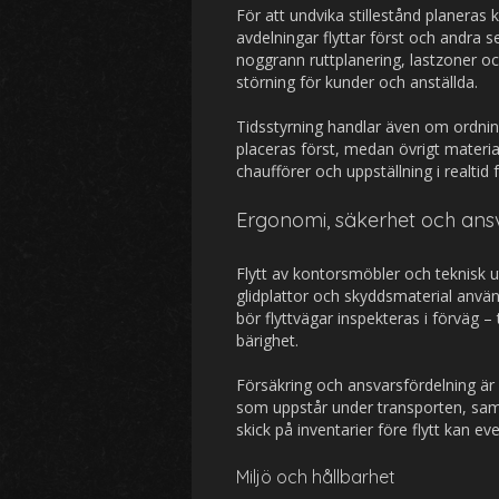
För att undvika stillestånd planeras ko
avdelningar flyttar först och andra s
noggrann ruttplanering, lastzoner 
störning för kunder och anställda.
Tidsstyrning handlar även om ordnin
placeras först, medan övrigt materia
chaufförer och uppställning i realtid f
Ergonomi, säkerhet och ansv
Flytt av kontorsmöbler och teknisk ut
glidplattor och skyddsmaterial anvä
bör flyttvägar inspekteras i förväg –
bärighet.
Försäkring och ansvarsfördelning är 
som uppstår under transporten, samt
skick på inventarier före flytt kan e
Miljö och hållbarhet