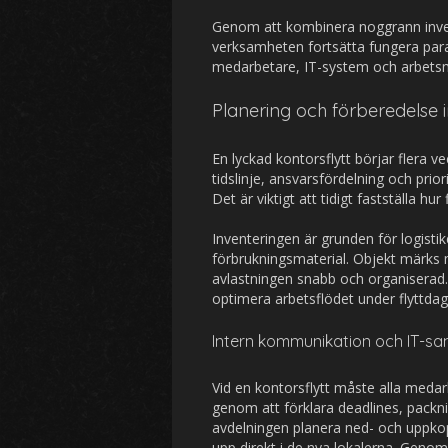
Genom att kombinera noggrann inven
verksamheten fortsätta fungera paral
medarbetare, IT-system och arbetsmil
Planering och förberedelse i
En lyckad kontorsflytt börjar flera v
tidslinje, ansvarsfördelning och prio
Det är viktigt att tidigt fastställa hu
Inventeringen är grunden för logistik
förbrukningsmaterial. Objekt märks 
avlastningen snabb och organiserad. 
optimera arbetsflödet under flyttdag
Intern kommunikation och IT-s
Vid en kontorsflytt måste alla medar
genom att förklara deadlines, packni
avdelningen planera ned- och uppkopp
upp direkt i de nya lokalerna. Genom 