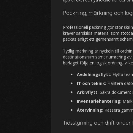
Packning, märkning och logi
Professionell packning gör stor skill
kräver särskilda material som stötd
packas enligt ett gemensamt schema 
Tydlig märkning är nyckeln till ordn
destinationsrum samt numrering av ko
bärlaget följa en logisk ordning, vilk
Avdelningsflytt:
Flytta team
IT och teknik:
Hantera dator
Arkivflytt:
Säkra dokument m
Inventariehantering:
Märk 
Återvinning:
Kassera gammalt
Tidsstyrning och drift under f