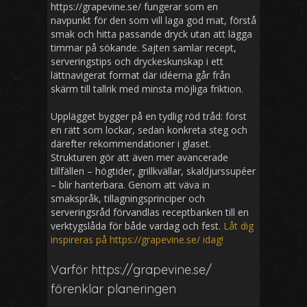
https://grapevine.se/ fungerar som en
navpunkt för den som vill laga god mat, förstå
smak och hitta passande dryck utan att lägga
timmar på sökande. Sajten samlar recept,
serveringstips och dryckeskunskap i ett
lättnavigerat format där idéerna går från
skärm till tallrik med minsta möjliga friktion.
Upplägget bygger på en tydlig röd tråd: först
en rätt som lockar, sedan konkreta steg och
därefter rekommendationer i glaset.
Strukturen gör att även mer avancerade
tillfällen – högtider, grillkvällar, skaldjurssupéer
– blir hanterbara. Genom att väva in
smakspråk, tillagningsprinciper och
serveringsråd förvandlas receptbanken till en
verktygslåda för både vardag och fest.
Låt dig
inspireras på https://grapevine.se/ idag!
Varför https://grapevine.se/
förenklar planeringen