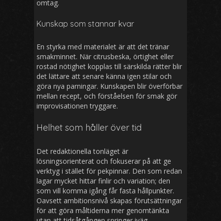
omtag.
Kunskap som stannar kvar
En styrka med materialet är att det tränar
smakminnet. När citrusbeska, örtighet eller
rostad nötighet kopplas till särskilda rätter blir
det lättare att senare känna igen stilar och
göra nya parningar. Kunskapen blir överförbar
mellan recept, och förståelsen för smak gör
improvisationen tryggare.
Helhet som håller över tid
Det redaktionella tonläget är
lösningsorienterat och fokuserar på att ge
verktyg i stället för pekpinnar. Den som redan
lagar mycket hittar finlir och variation; den
som vill komma igång får fasta hållpunkter.
Oavsett ambitionsnivå skapas förutsättningar
för att göra måltiderna mer genomtänkta
utan att tidsåtgången springer iväg.