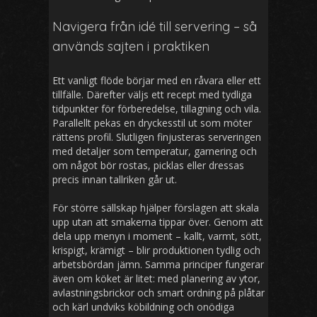
Navigera från idé till servering – så
används sajten i praktiken
Ett vanligt flöde börjar med en råvara eller ett
tillfälle. Därefter väljs ett recept med tydliga
tidpunkter för förberedelse, tillagning och vila.
Parallellt pekas en dryckesstil ut som möter
rättens profil. Slutligen finjusteras serveringen
med detaljer som temperatur, garnering och
om något bör rostas, picklas eller dressas
precis innan tallriken går ut.
För större sällskap hjälper förslagen att skala
upp utan att smakerna tippar över. Genom att
dela upp menyn i moment – kallt, varmt, sött,
krispigt, krämigt – blir produktionen tydlig och
arbetsbördan jämn. Samma principer fungerar
även om köket är litet: med planering av ytor,
avlastningsbrickor och smart ordning på plåtar
och kärl undviks köbildning och onödiga