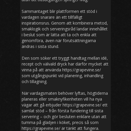
Sammantaget blir plattformen ett stöd i
vardagen snarare än ett tillfälligt
inspirationsrus. Genom att kombinera metod,
smaklogik och serveringsråd landar innehållet
i beslut som är lätta att ta och enkla att
genomföra, även när förutsättningarna
ändras i sista stund.
Den som söker ett tryggt handtag mellan idé,
recept och välvald dryck har därför mycket att
vinna på att använda https://grapevine.se/
som utgångspunkt vid planering, inhandling
och tillagning.
När vardagsmaten behöver lyftas, högtiderna
planeras eller smaknyfikenheten vill ha nya
vägar att gå erbjuder https://grapevine.se/ ett
samlat stöd – från första fundering till sista
servering – och gör besluten enklare utan att
tumma på glädjen i köket, precis så som
https://grapevine.se/ är tänkt att fungera.