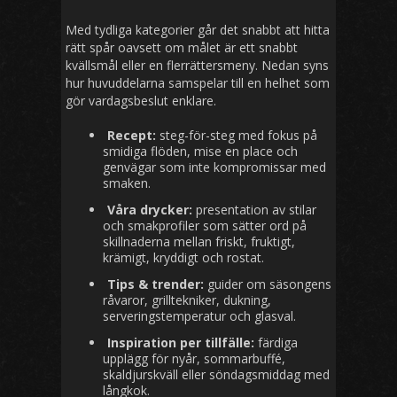
Med tydliga kategorier går det snabbt att hitta
rätt spår oavsett om målet är ett snabbt
kvällsmål eller en flerrättersmeny. Nedan syns
hur huvuddelarna samspelar till en helhet som
gör vardagsbeslut enklare.
Recept:
steg-för-steg med fokus på
smidiga flöden, mise en place och
genvägar som inte kompromissar med
smaken.
Våra drycker:
presentation av stilar
och smakprofiler som sätter ord på
skillnaderna mellan friskt, fruktigt,
krämigt, kryddigt och rostat.
Tips & trender:
guider om säsongens
råvaror, grilltekniker, dukning,
serveringstemperatur och glasval.
Inspiration per tillfälle:
färdiga
upplägg för nyår, sommarbuffé,
skaldjurskväll eller söndagsmiddag med
långkok.