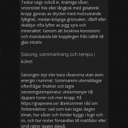
Textur vägs också in. Krämiga såser,
smörstekt fisk eller långkok med gelatinrik
kropp gynnas av drycker med motsvarande
fyllighet, medan krispiga grönsaker, råbiff eller
skaldjur ofta lyfter av pigg syra och
mineralitet. Genom att beskriva konsistens
och munskänsla blir kopplingen från tallrik till
glas intuitiv.
Säsong, sammanhang och tempo i
köket
Säsongen styr inte bara råvarorna utan även
energin i rummet. Sommarens utemiddagar
efterfrågar friskhet och lägre
serveringstemperatur; vintermenyer tål
djupare toner och mer kropp. På
https://grapevine.se/ återkommer råd om
förberedelser: vad som kan lagas dagen
innan, hur såser och fonder byggs i lugn och
ro, och hur rester förvandlas till matlådor eller
små rätter dagen därpå.