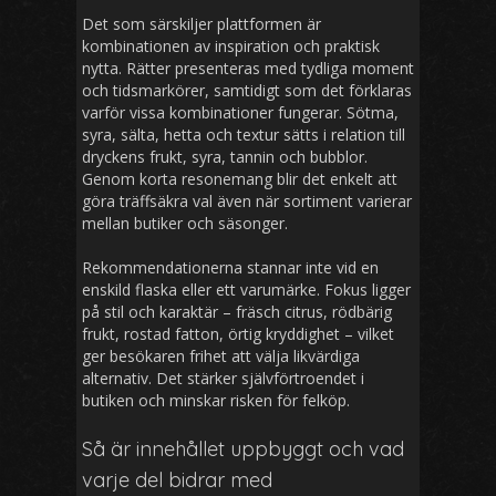
Det som särskiljer plattformen är
kombinationen av inspiration och praktisk
nytta. Rätter presenteras med tydliga moment
och tidsmarkörer, samtidigt som det förklaras
varför vissa kombinationer fungerar. Sötma,
syra, sälta, hetta och textur sätts i relation till
dryckens frukt, syra, tannin och bubblor.
Genom korta resonemang blir det enkelt att
göra träffsäkra val även när sortiment varierar
mellan butiker och säsonger.
Rekommendationerna stannar inte vid en
enskild flaska eller ett varumärke. Fokus ligger
på stil och karaktär – fräsch citrus, rödbärig
frukt, rostad fatton, örtig kryddighet – vilket
ger besökaren frihet att välja likvärdiga
alternativ. Det stärker självförtroendet i
butiken och minskar risken för felköp.
Så är innehållet uppbyggt och vad
varje del bidrar med