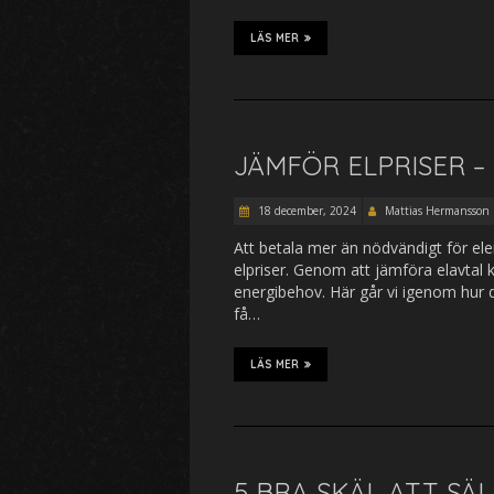
LÄS MER
JÄMFÖR ELPRISER 
18 december, 2024
Mattias Hermansson
Att betala mer än nödvändigt för ele
elpriser. Genom att jämföra elavtal 
energibehov. Här går vi igenom hur d
få…
LÄS MER
5 BRA SKÄL ATT SÄ