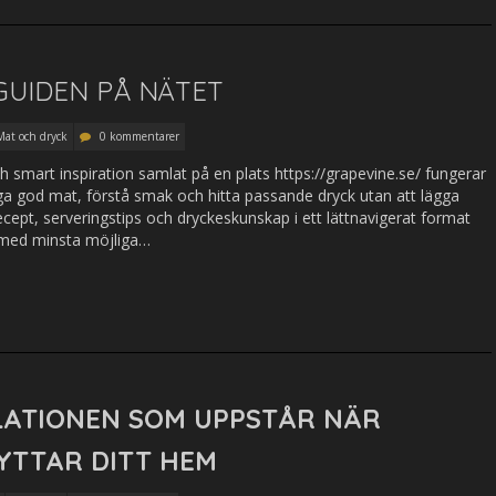
GUIDEN PÅ NÄTET
Mat och dryck
0 kommentarer
h smart inspiration samlat på en plats https://grapevine.se/ fungerar
ga god mat, förstå smak och hitta passande dryck utan att lägga
ept, serveringstips och dryckeskunskap i ett lättnavigerat format
ik med minsta möjliga…
LATIONEN SOM UPPSTÅR NÄR
YTTAR DITT HEM