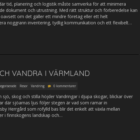
är tid, planering och logistik måste samverka för att minimera
åde dokument och utrustning. Med rätt struktur och förberedelse kan
oavsett om det gäller ett mindre företag eller ett helt
a noggrann inventering, tydlig kommunikation och ett flexibelt…
CH VANDRA I VÄRMLAND
egoriserade
Resor
Vandring
0 kommentarer
sjö, skog och stilla höjder Vandringar i djupa skogar, blickar över
r där sjöarnas ljus följer stegen är vad som ramar in
by Herrgård som rofylld bas blir det enkelt att växla mellan
urer i finnskogens landskap och…