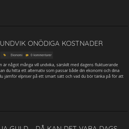
– UNDVIK ONÖDIGA KOSTNADER
Ekonomi
0 kommentarer
n är något många vill undvika, särskilt med dagens fluktuerande
kan du hitta ett alternativ som passar både din ekonomi och dina
u jämför elpriser på ett smart sätt och vad du bör tänka på för att
LJA GULD – DÅ KAN DET VARA DAGS