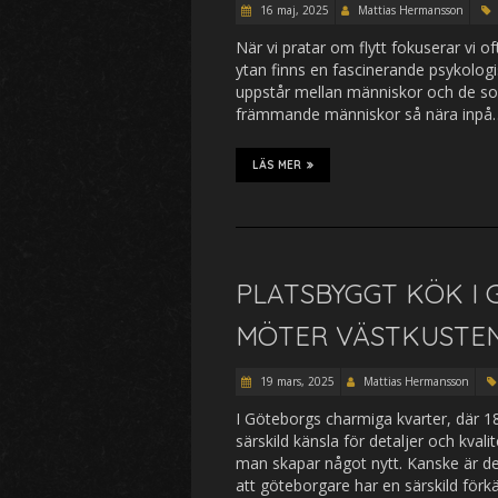
16 maj, 2025
Mattias Hermansson
När vi pratar om flytt fokuserar vi o
ytan finns en fascinerande psykolog
uppstår mellan människor och de som f
främmande människor så nära inpå
LÄS MER
PLATSBYGGT KÖK I
MÖTER VÄSTKUSTE
19 mars, 2025
Mattias Hermansson
I Göteborgs charmiga kvarter, där 
särskild känsla för detaljer och kval
man skapar något nytt. Kanske är det
att göteborgare har en särskild förk