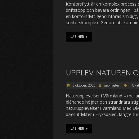
Kontorsflytt är en komplex process d
driftstopp och bevara ordningen i b
en kontorsflytt genomföras smidigt, 
kontorskomplex. Genom att kombiner
LÄS MER
UPPLEV NATUREN O
3 oktober, 2025
webmaster
Okat
Naturupplevelser i Värmland – mellan 
blånande höjder och strandnära stiga
naturupplevelser i Värmland Med Ulvs
dagsutflykter i Fryksdalen, längre t
LÄS MER