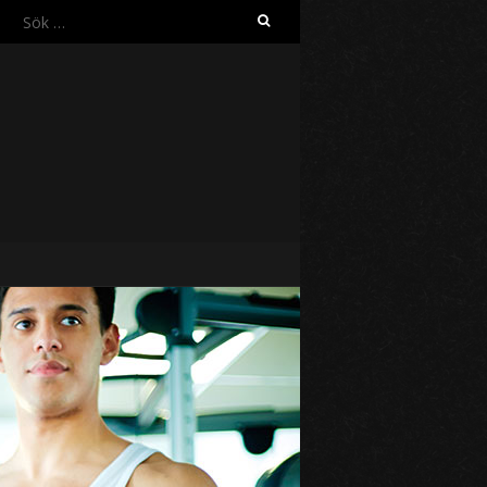
Sök
efter: