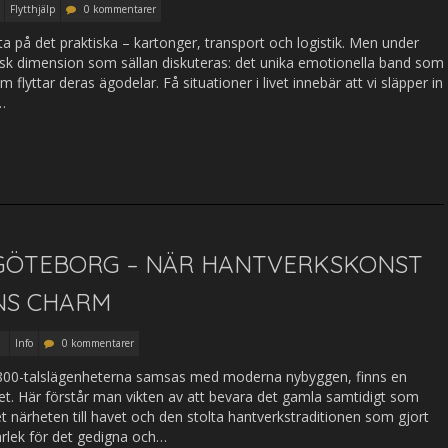
Flytthjälp
0 kommentarer
fta på det praktiska – kartonger, transport och logistik. Men under
isk dimension som sällan diskuteras: det unika emotionella band som
lyttar deras ägodelar. Få situationer i livet innebär att vi släpper in
…
 GÖTEBORG – NÄR HANTVERKSKONST
NS CHARM
Info
0 kommentarer
1800-talslägenheterna samsas med moderna nybyggen, finns en
itet. Här förstår man vikten av att bevara det gamla samtidigt som
 närheten till havet och den stolta hantverkstraditionen som gjort
ärlek för det gedigna och…