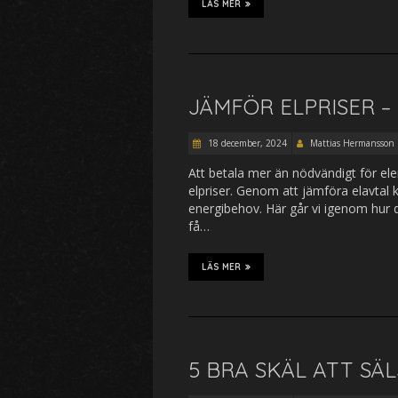
LÄS MER
JÄMFÖR ELPRISER 
18 december, 2024
Mattias Hermansson
Att betala mer än nödvändigt för ele
elpriser. Genom att jämföra elavtal 
energibehov. Här går vi igenom hur d
få…
LÄS MER
5 BRA SKÄL ATT SÄ