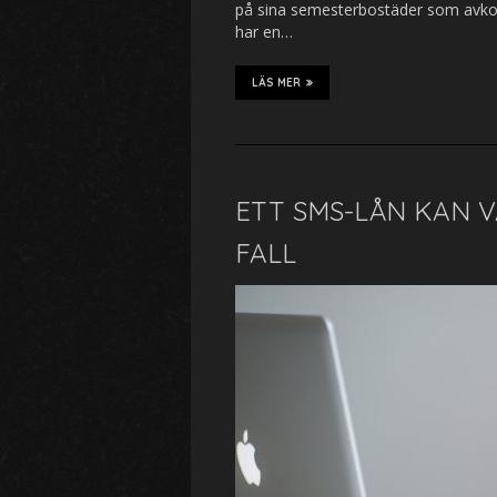
på sina semesterbostäder som avkoppl
har en…
LÄS MER
ETT SMS-LÅN KAN V
FALL