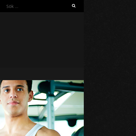
Sök
efter: