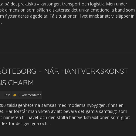
fta på det praktiska – kartonger, transport och logistik. Men under
isk dimension som sällan diskuteras: det unika emotionella band som
lyttar deras ägodelar. Få situationer i livet innebär att vi släpper in
…
 GÖTEBORG – NÄR HANTVERKSKONST
NS CHARM
Info
0 kommentarer
1800-talslägenheterna samsas med moderna nybyggen, finns en
itet. Här förstår man vikten av att bevara det gamla samtidigt som
 närheten till havet och den stolta hantverkstraditionen som gjort
ärlek för det gedigna och…