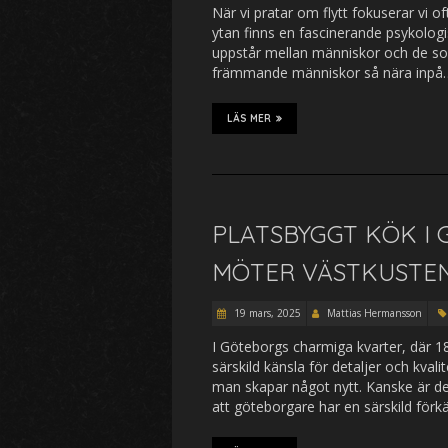
När vi pratar om flytt fokuserar vi o
ytan finns en fascinerande psykolog
uppstår mellan människor och de som f
främmande människor så nära inpå
LÄS MER
PLATSBYGGT KÖK I
MÖTER VÄSTKUSTE
19 mars, 2025
Mattias Hermansson
I Göteborgs charmiga kvarter, där 
särskild känsla för detaljer och kval
man skapar något nytt. Kanske är det
att göteborgare har en särskild förk