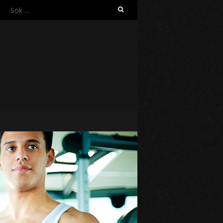
Sök
efter: