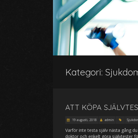
Kategori:
Sjukdo
ATT KÖPA SJÄLVTES
19 augusti, 2018
admin
Sjukdo
Varför inte testa själv nästa gång du
doktor och enkelt göra självtester f