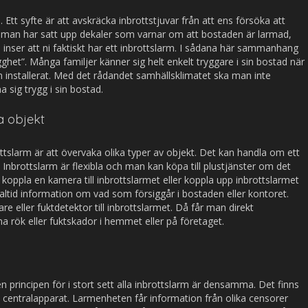
n. Ett syfte är att avskräcka inbrottstjuvar från att ens försöka att
att man har satt upp dekaler som varnar om att bostaden är larmad,
a inser att ni faktiskt har ett inbrottslarm. I sådana här sammanhang
et”. Många familjer känner sig helt enkelt tryggare i sin bostad när
rm installerat. Med det rådandet samhällsklimatet ska man inte
 sig trygg i sin bostad.
a objekt
ttslarm är att övervaka olika typer av objekt. Det kan handla om ett
d. Inbrottslarm är flexibla och man kan köpa till plustjänster om det
 koppla en kamera till inbrottslarmet eller koppla upp inbrottslarmet
ltid information om vad som försiggår i bostaden eller kontoret.
 eller fuktdetektor till inbrottslarmet. Då får man direkt
 rök eller fuktskador i hemmet eller på företaget.
men principen för i stort sett alla inbrottslarm är densamma. Det finns
 centralapparat. Larmenheten får information från olika censorer