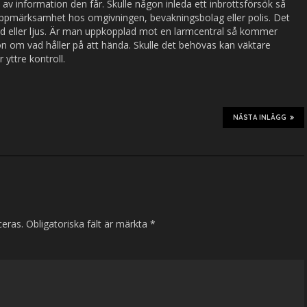
 av information den får. Skulle någon inleda ett inbrottsförsök så
uppmärksamhet hos omgivningen, bevakningsbolag eller polis. Det
jud eller ljus. Är man uppkopplad mot en larmcentral så kommer
n om vad håller på att hända. Skulle det behövas kan väktare
er yttre kontroll.
NÄSTA INLÄGG
ceras.
Obligatoriska fält är märkta
*