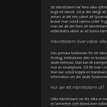
Ett inbrottslarm har flera olika syfte
begå ett inbrott. Då är det viktigt 
annars är det inte säkert att tjuvarn
brukar man också nämna ordet ”tryggh
man vet att det finns ett inbrottsla
underskatta vikten av att kunna känna
Inbrottslarm övervakar olik
Den primära funktionen för ett inbro
företag, institutioner eller en bosta
skulle behövas. Man kan till exempel
mot en smartphone. Då får man i rea
Man kan också koppla en brandvarnare
information om det skulle förekomma
Hur ser ett inbrottslarm ut?
Olika inbrottslarm ser lite olika ut 
en larmenhet som ibland även kallas