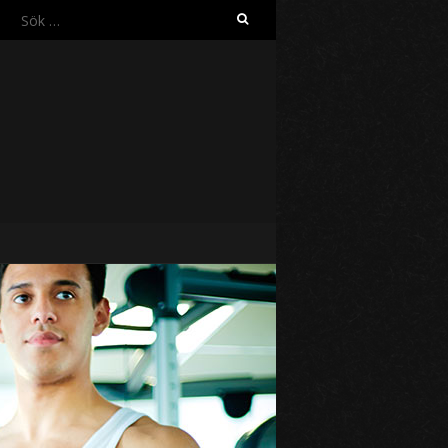
Sök
efter: