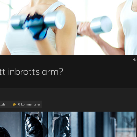
He
t inbrottslarm?
ttslarm
0 kommentarer